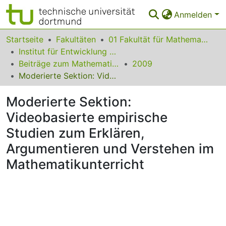
Anmelden
Bereiche & Sammlungen
Startseite
Fakultäten
01 Fakultät für Mathematik
Institut für Entwicklung und Erforschung des Mathematikunterrichts
Das gesamte Repositorium
Beiträge zum Mathematikunterricht
2009
Moderierte Sektion: Videobasierte empirische Studien zum Erklären, Argumentieren und Verstehen im Mathematikunterricht
Statistiken
Moderierte Sektion:
FAQ
Videobasierte empirische
Leitlinien
Studien zum Erklären,
Zurück zur Startseite
Argumentieren und Verstehen im
Mathematikunterricht