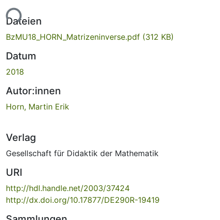
Lade...
Dateien
BzMU18_HORN_Matrizeninverse.pdf
(312 KB)
Datum
2018
Autor:innen
Horn, Martin Erik
Verlag
Gesellschaft für Didaktik der Mathematik
URI
http://hdl.handle.net/2003/37424
http://dx.doi.org/10.17877/DE290R-19419
Sammlungen