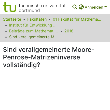
Anmelden
Bereiche & Sammlungen
Startseite
Fakultäten
01 Fakultät für Mathematik
Institut für Entwicklung und Erforschung des Mathematikunterrichts
Das gesamte Repositorium
Beiträge zum Mathematikunterricht
2018
Sind verallgemeinerte Moore-Penrose-Matrizeninverse vollständig?
Statistiken
Sind verallgemeinerte Moore-
FAQ
Penrose-Matrizeninverse
Leitlinien
vollständig?
Zurück zur Startseite