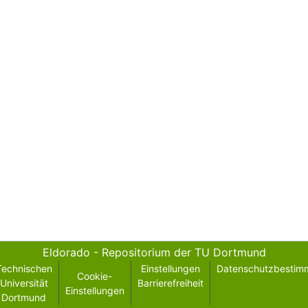
Eldorado - Repositorium der TU Dortmund
Technischen
Einstellungen
Datenschutzbestim
Cookie-
Universität
Barrierefreiheit
Einstellungen
Dortmund