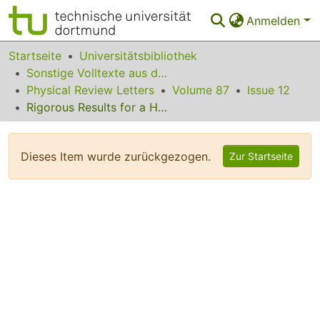
Anmelden
Bereiche & Sammlungen
Startseite
Universitätsbibliothek
Sonstige Volltexte aus dem Bibliotheksangebot
Das gesamte Repositorium
Physical Review Letters
Volume 87
Issue 12
Rigorous Results for a Hierarchy of Generalized Heisenberg Models
Statistiken
FAQ
Dieses Item wurde zurückgezogen.
Zur Startseite
Leitlinien
Zurück zur Startseite