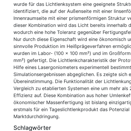
wurde für das Lichtlenksystem eine geeignete Struk
identifiziert, die auf der Außenseite mit einer linsen
Innenraumseite mit einer prismenförmigen Struktur ve
dieser Kombination wird das Licht bereits innerhalb d
wodurch eine hohe Toleranz gegenüber Fertigungsfehl
Nur durch diese Eigenschaft wird eine ökonomisch u
sinnvolle Produktion im Heißprägeverfahren ermögli
wurden im Labor- (100 x 100 mm²) und im Großform
mm²) gefertigt. Die Lichtlenkcharakteristik der Prot
Hilfe eines Lasergoniometers experimentell bestimm
Simulationsergebnissen abgeglichen. Es zeigte sich e
Übereinstimmung. Die Funktionalität der Lichtlenkun
Vergleich zu etablierten Systemen eine um mehr als
Effizienz auf. Diese Kombination aus hoher Umlenkef
ökonomischer Massenfertigung ist bislang einzigarti
erstmals für ein Tageslichtlenkprodukt das Potenzial
Marktdurchdringung.
Schlagwörter