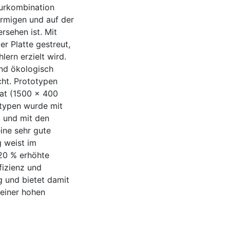
turkombination
förmigen und auf der
rsehen ist. Mit
er Platte gestreut,
ern erzielt wird.
nd ökologisch
cht. Prototypen
at (1500 x 400
otypen wurde mit
t und mit den
ine sehr gute
g weist im
 20 % erhöhte
fizienz und
g und bietet damit
 einer hohen