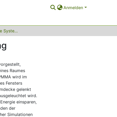
Anmelden
Mikrostrukturierte Systeme zur Tageslichtlenkung
ng
orgestellt,
 eines Raumes
 PMMA wird im
es Fensters
aumdecke gelenkt
ausgeleuchtet wird.
 Energie einsparen,
nden der
cher Simulationen