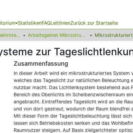
itorium
Statistiken
FAQ
Leitlinien
Zurück zur Startseite
08 Fakultät für Elektrotechnik und Informationstechnik
Arbeitsgebiet Mikrostrukturtechnik
Systeme zur Tageslichtlenku
Zusammenfassung
In dieser Arbeit wird ein mikrostrukturiertes System v
welches das Tageslicht zur natürlichen Beleuchtung
nutzbar macht. Das Lichtlenksystem bestehend aus
Bereich des Oberlichts im Scheibenzwischenraum ein
angebracht. Eintreffendes Tageslicht wird an die R
und von dort gestreut, wodurch der Raum blendfrei 
Mit dieser Form der Tageslichtbeleuchtung lässt sich
lassen sich Betriebskosten senken und das Wohlbefi
Raumnutzer steigern. Auf Basis zielgerichteter optis