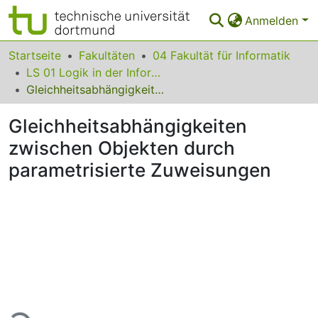
Anmelden
Bereiche & Sammlungen
Startseite
Fakultäten
04 Fakultät für Informatik
LS 01 Logik in der Informatik
Das gesamte Repositorium
Gleichheitsabhängigkeiten zwischen Objekten durch parametrisierte Zuweisungen
Statistiken
Gleichheitsabhängigkeiten
FAQ
zwischen Objekten durch
parametrisierte Zuweisungen
Leitlinien
Zurück zur Startseite