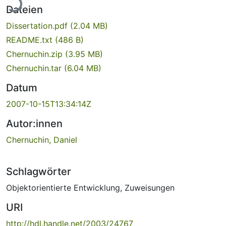
ade...
Dateien
Dissertation.pdf
(2.04 MB)
README.txt
(486 B)
Chernuchin.zip
(3.95 MB)
Chernuchin.tar
(6.04 MB)
Datum
2007-10-15T13:34:14Z
Autor:innen
Chernuchin, Daniel
Schlagwörter
Objektorientierte Entwicklung
,
Zuweisungen
URI
http://hdl.handle.net/2003/24767