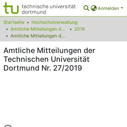
Anmelden
Bereiche & Sammlungen
Startseite
Hochschulverwaltung
Amtliche Mitteilungen der Technischen Universität Dortmund
2019
Das gesamte Repositorium
Amtliche Mitteilungen der Technischen Universität Dortmund Nr. 27/2019
Statistiken
Amtliche Mitteilungen der
FAQ
Technischen Universität
Dortmund Nr. 27/2019
Leitlinien
Zurück zur Startseite