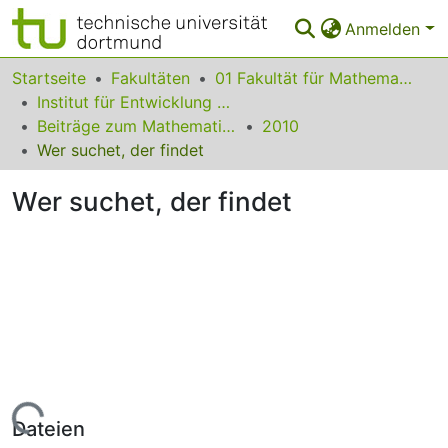
Anmelden
Bereiche & Sammlungen
Startseite
Fakultäten
01 Fakultät für Mathematik
Institut für Entwicklung und Erforschung des Mathematikunterrichts
Das gesamte Repositorium
Beiträge zum Mathematikunterricht
2010
Wer suchet, der findet
Statistiken
Wer suchet, der findet
FAQ
Leitlinien
Zurück zur Startseite
Lade...
Dateien