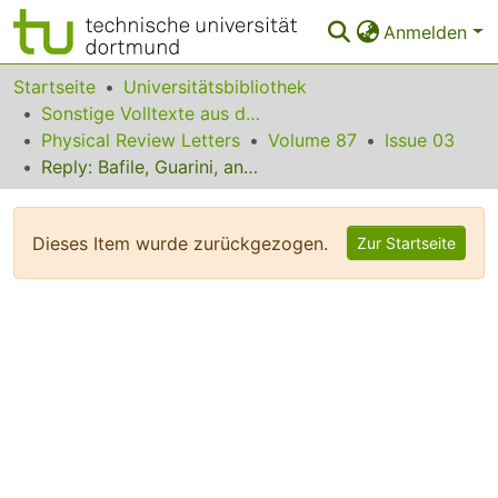
Anmelden
Bereiche & Sammlungen
Startseite
Universitätsbibliothek
Sonstige Volltexte aus dem Bibliotheksangebot
Das gesamte Repositorium
Physical Review Letters
Volume 87
Issue 03
Reply: Bafile, Guarini, and Barocchi
Statistiken
FAQ
Dieses Item wurde zurückgezogen.
Zur Startseite
Leitlinien
Zurück zur Startseite