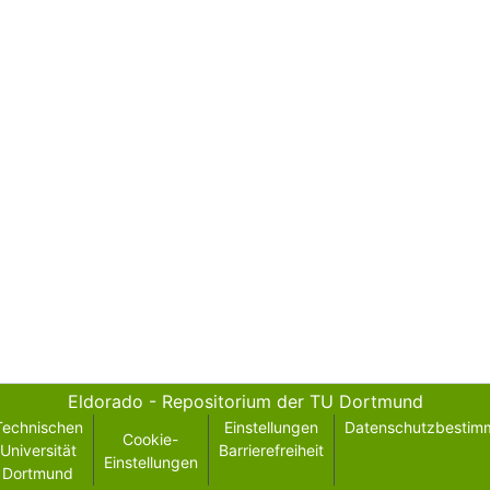
Eldorado - Repositorium der TU Dortmund
Technischen
Einstellungen
Datenschutzbestim
Cookie-
Universität
Barrierefreiheit
Einstellungen
Dortmund