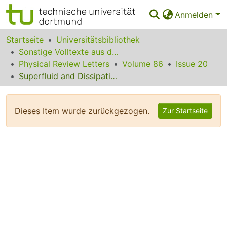
Anmelden
Bereiche & Sammlungen
Startseite
Universitätsbibliothek
Sonstige Volltexte aus dem Bibliotheksangebot
Das gesamte Repositorium
Physical Review Letters
Volume 86
Issue 20
Superfluid and Dissipative Dynamics of a Bose-Einstein Condensate in a Periodic Optical Potential
Statistiken
FAQ
Dieses Item wurde zurückgezogen.
Zur Startseite
Leitlinien
Zurück zur Startseite