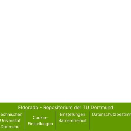
Eldorado - Repositorium der TU Dortmund
Technischen
Einstellungen
Datenschutzbestim
Cookie-
Universität
Barrierefreiheit
Einstellungen
Dortmund