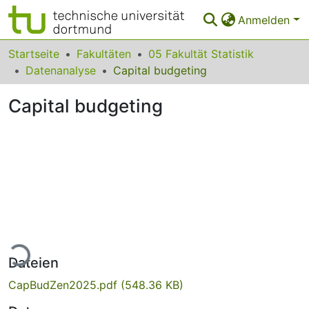
Anmelden
Bereiche & Sammlungen
Startseite
Fakultäten
05 Fakultät Statistik
Datenanalyse
Capital budgeting
Das gesamte Repositorium
Capital budgeting
Statistiken
FAQ
Leitlinien
Zurück zur Startseite
ade...
Dateien
CapBudZen2025.pdf
(548.36 KB)