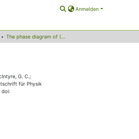
Anmelden
The phase diagram of (NH4I)x(KI)1-x
Intyre, G. C.;
tschrift für Physik
 doi: