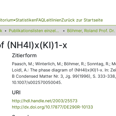
itorium
Statistiken
FAQ
Leitlinien
Zurück zur Startseite
ik
Publikationslisten einzelner Fakultätsangehöriger
Böhmer, Roland Prof. Dr.
f (NH4I)x(KI)1-x
Zitierform
Paasch, M.; Winterlich, M.; Böhmer, R.; Sonntag, R.; Mc
Loidl, A.: The phase diagram of (NH4I)x(KI)1-x. In: Zei
B Condensed Matter Nr. 3, Jg. 99(1996), S. 333-338,
10.1007/s002570050045.
URI
http://hdl.handle.net/2003/25573
http://dx.doi.org/10.17877/DE290R-10133