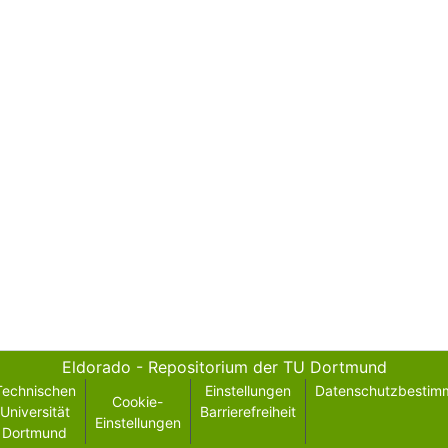
Eldorado - Repositorium der TU Dortmund
Technischen
Einstellungen
Datenschutzbestim
Cookie-
Universität
Barrierefreiheit
Einstellungen
Dortmund