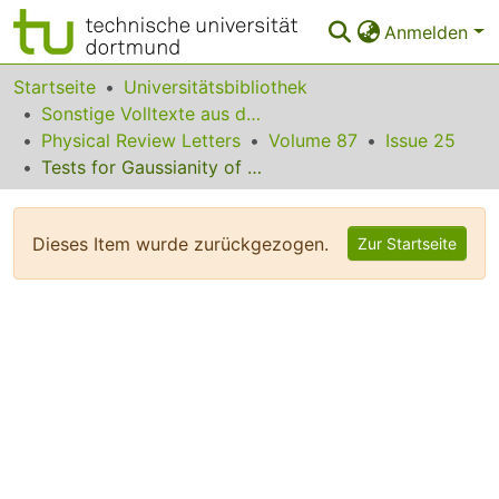
Anmelden
Bereiche & Sammlungen
Startseite
Universitätsbibliothek
Sonstige Volltexte aus dem Bibliotheksangebot
Das gesamte Repositorium
Physical Review Letters
Volume 87
Issue 25
Tests for Gaussianity of the MAXIMA-1 Cosmic Microwave Background Map
Statistiken
FAQ
Dieses Item wurde zurückgezogen.
Zur Startseite
Leitlinien
Zurück zur Startseite