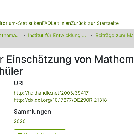
itorium
Statistiken
FAQ
Leitlinien
Zurück zur Startseite
01 Fakultät für Mathematik
Institut für Entwicklung und Erforschung des Mathematikunterrichts
zur Einschätzung von Mathe
hüler
URI
http://hdl.handle.net/2003/39417
http://dx.doi.org/10.17877/DE290R-21318
Sammlungen
2020