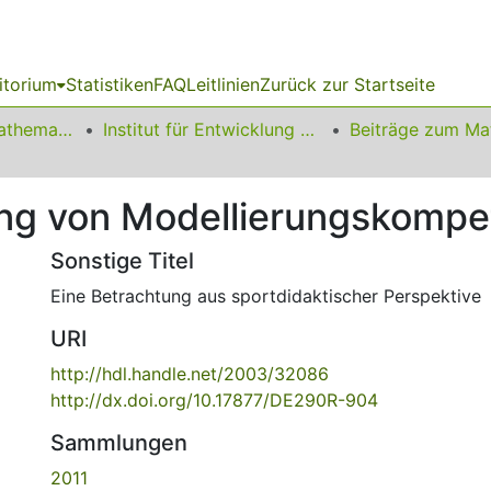
itorium
Statistiken
FAQ
Leitlinien
Zurück zur Startseite
01 Fakultät für Mathematik
Institut für Entwicklung und Erforschung des Mathematikunterrichts
ung von Modellierungskomp
Sonstige Titel
Eine Betrachtung aus sportdidaktischer Perspektive
URI
http://hdl.handle.net/2003/32086
http://dx.doi.org/10.17877/DE290R-904
Sammlungen
2011