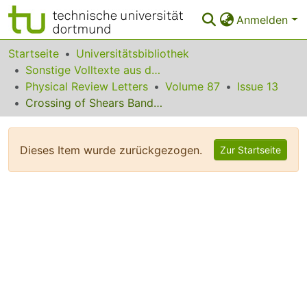
Anmelden
Bereiche & Sammlungen
Startseite
Universitätsbibliothek
Sonstige Volltexte aus dem Bibliotheksangebot
Das gesamte Repositorium
Physical Review Letters
Volume 87
Issue 13
Crossing of Shears Bands in 197Pb
Statistiken
FAQ
Dieses Item wurde zurückgezogen.
Zur Startseite
Leitlinien
Zurück zur Startseite