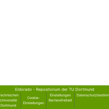
Eldorado - Repositorium der TU Dortmund
Technischen
Einstellungen
Datenschutzbestim
Cookie-
Universität
Barrierefreiheit
Einstellungen
Dortmund