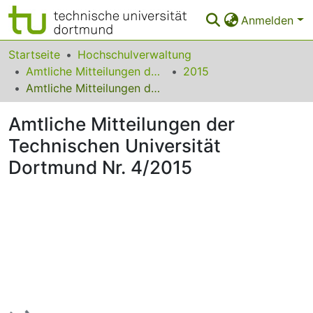
Anmelden
Bereiche & Sammlungen
Startseite
Hochschulverwaltung
Amtliche Mitteilungen der Technischen Universität Dortmund
2015
Das gesamte Repositorium
Amtliche Mitteilungen der Technischen Universität Dortmund Nr. 4/2015
Statistiken
Amtliche Mitteilungen der
FAQ
Technischen Universität
Dortmund Nr. 4/2015
Leitlinien
Zurück zur Startseite