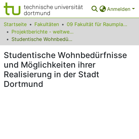
Anmelden
Bereiche & Sammlungen
Startseite
Fakultäten
09 Fakultät für Raumplanung
Projektberichte - weltweit zugänglich
Das gesamte Repositorium
Studentische Wohnbedürfnisse und Möglichkeiten ihrer Realisierung in der Stadt Dortmund
Statistiken
Studentische Wohnbedürfnisse
FAQ
und Möglichkeiten ihrer
Realisierung in der Stadt
Leitlinien
Dortmund
Zurück zur Startseite