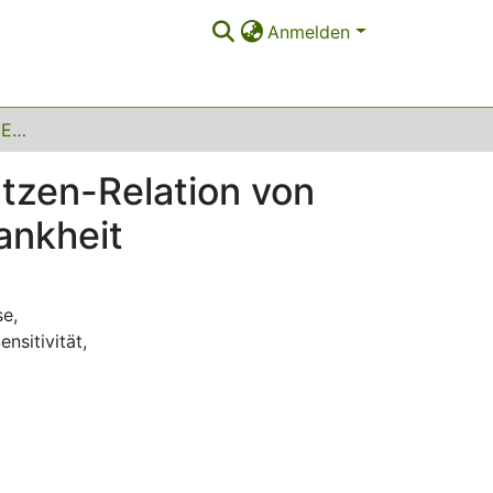
Anmelden
Ein Markov-Modell zur Ermittlung der Kosten-Nutzen-Relation von Risikoscores zur Prognose der koronaren Herzkrankheit
tzen-Relation von
ankheit
se
,
ensitivität
,