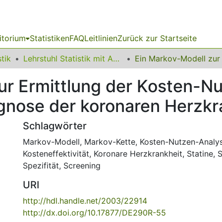
itorium
Statistiken
FAQ
Leitlinien
Zurück zur Startseite
stik
Lehrstuhl Statistik mit Anwendungen im Bereich der Ingenieurwissenschaften
ur Ermittlung der Kosten-Nu
ognose der koronaren Herzkr
Schlagwörter
Markov-Modell
,
Markov-Kette
,
Kosten-Nutzen-Analy
Kosteneffektivität
,
Koronare Herzkrankheit
,
Statine
,
S
Spezifität
,
Screening
URI
http://hdl.handle.net/2003/22914
http://dx.doi.org/10.17877/DE290R-55