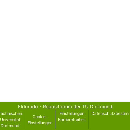
Eldorado - Repositorium der TU Dortmund
Technischen
Einstellungen
Datenschutzbestim
Cookie-
Universität
Barrierefreiheit
Einstellungen
Dortmund