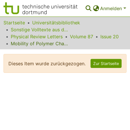
Anmelden
Bereiche & Sammlungen
Startseite
Universitätsbibliothek
Sonstige Volltexte aus dem Bibliotheksangebot
Das gesamte Repositorium
Physical Review Letters
Volume 87
Issue 20
Mobility of Polymer Chains Confined at a Free Surface
Statistiken
FAQ
Dieses Item wurde zurückgezogen.
Zur Startseite
Leitlinien
Zurück zur Startseite