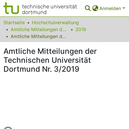
Anmelden
Bereiche & Sammlungen
Startseite
Hochschulverwaltung
Amtliche Mitteilungen der Technischen Universität Dortmund
2019
Das gesamte Repositorium
Amtliche Mitteilungen der Technischen Universität Dortmund Nr. 3/2019
Statistiken
Amtliche Mitteilungen der
FAQ
Technischen Universität
Dortmund Nr. 3/2019
Leitlinien
Zurück zur Startseite