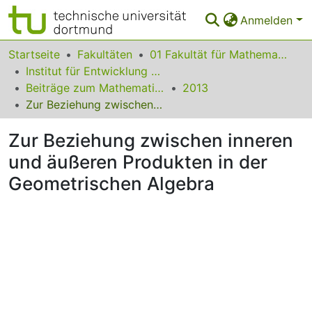
Anmelden
Bereiche & Sammlungen
Startseite
Fakultäten
01 Fakultät für Mathematik
Institut für Entwicklung und Erforschung des Mathematikunterrichts
Das gesamte Repositorium
Beiträge zum Mathematikunterricht
2013
Zur Beziehung zwischen inneren und äußeren Produkten in der Geometrischen Algebra
Statistiken
Zur Beziehung zwischen inneren
FAQ
und äußeren Produkten in der
Leitlinien
Geometrischen Algebra
Zurück zur Startseite