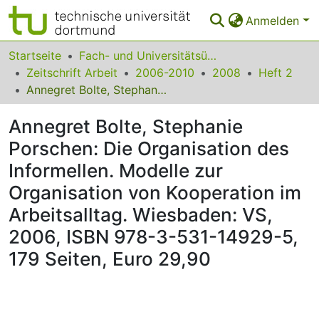
Anmelden
Bereiche & Sammlungen
Startseite
Fach- und Universitätsübergreifendes
Zeitschrift Arbeit
2006-2010
2008
Heft 2
Das gesamte Repositorium
Annegret Bolte, Stephanie Porschen: Die Organisation des Informellen. Modelle zur Organisation von Kooperation im Arbeitsalltag. Wiesbaden: VS, 2006, ISBN 978-3-531-14929-5, 179 Seiten, Euro 29,90
Statistiken
Annegret Bolte, Stephanie
FAQ
Porschen: Die Organisation des
Informellen. Modelle zur
Leitlinien
Organisation von Kooperation im
Zurück zur Startseite
Arbeitsalltag. Wiesbaden: VS,
2006, ISBN 978-3-531-14929-5,
179 Seiten, Euro 29,90