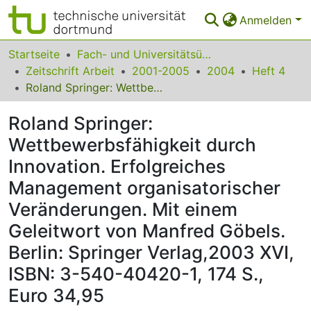
Anmelden
Bereiche & Sammlungen
Startseite
Fach- und Universitätsübergreifendes
Zeitschrift Arbeit
2001-2005
2004
Heft 4
Das gesamte Repositorium
Roland Springer: Wettbewerbsfähigkeit durch Innovation. Erfolgreiches Management organisatorischer Veränderungen. Mit einem Geleitwort von Manfred Göbels. Berlin: Springer Verlag,2003 XVI, ISBN: 3-540-40420-1, 174 S., Euro 34,95
Statistiken
Roland Springer:
FAQ
Wettbewerbsfähigkeit durch
Innovation. Erfolgreiches
Leitlinien
Management organisatorischer
Zurück zur Startseite
Veränderungen. Mit einem
Geleitwort von Manfred Göbels.
Berlin: Springer Verlag,2003 XVI,
ISBN: 3-540-40420-1, 174 S.,
Euro 34,95