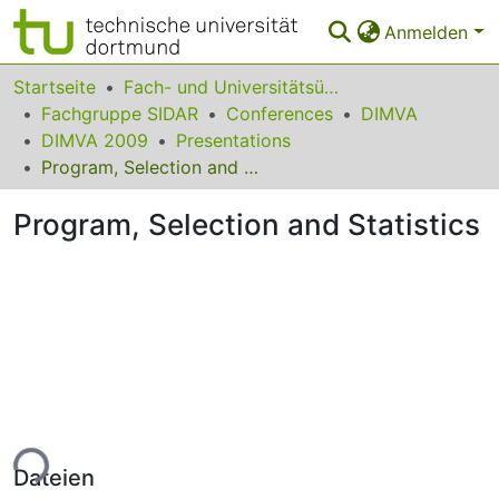
Anmelden
Bereiche & Sammlungen
Startseite
Fach- und Universitätsübergreifendes
Fachgruppe SIDAR
Conferences
DIMVA
Das gesamte Repositorium
DIMVA 2009
Presentations
Program, Selection and Statistics
Statistiken
Program, Selection and Statistics
FAQ
Leitlinien
Zurück zur Startseite
ade...
Dateien