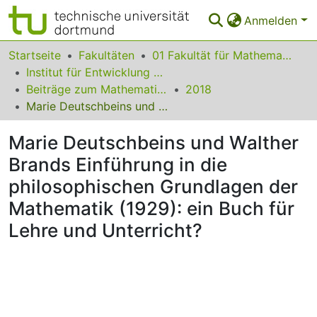
Anmelden
Bereiche & Sammlungen
Startseite
Fakultäten
01 Fakultät für Mathematik
Institut für Entwicklung und Erforschung des Mathematikunterrichts
Das gesamte Repositorium
Beiträge zum Mathematikunterricht
2018
Marie Deutschbeins und Walther Brands Einführung in die philosophischen Grundlagen der Mathematik (1929): ein Buch für Lehre und Unterricht?
Statistiken
Marie Deutschbeins und Walther
FAQ
Brands Einführung in die
Leitlinien
philosophischen Grundlagen der
Zurück zur Startseite
Mathematik (1929): ein Buch für
Lehre und Unterricht?