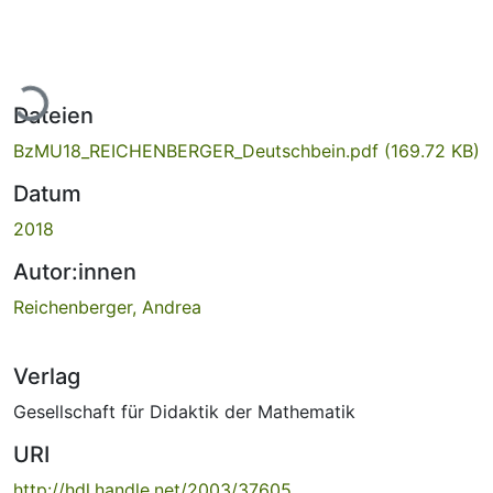
Lade...
Dateien
BzMU18_REICHENBERGER_Deutschbein.pdf
(169.72 KB)
Datum
2018
Autor:innen
Reichenberger, Andrea
Verlag
Gesellschaft für Didaktik der Mathematik
URI
http://hdl.handle.net/2003/37605