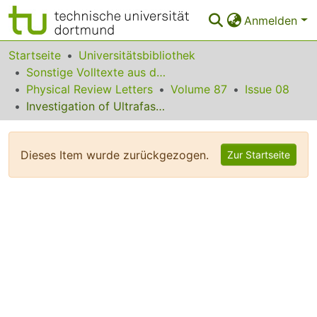
Anmelden
Bereiche & Sammlungen
Startseite
Universitätsbibliothek
Sonstige Volltexte aus dem Bibliotheksangebot
Das gesamte Repositorium
Physical Review Letters
Volume 87
Issue 08
Investigation of Ultrafast Laser-Driven Radiative Blast Waves
Statistiken
FAQ
Dieses Item wurde zurückgezogen.
Zur Startseite
Leitlinien
Zurück zur Startseite