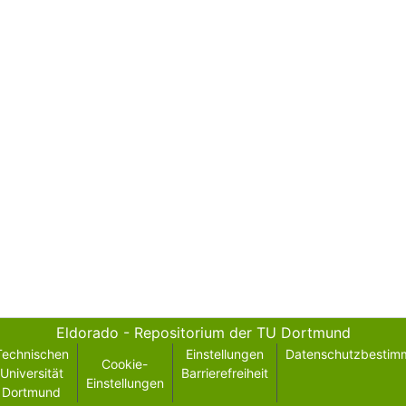
Eldorado - Repositorium der TU Dortmund
Technischen
Einstellungen
Datenschutzbestim
Cookie-
Universität
Barrierefreiheit
Einstellungen
Dortmund