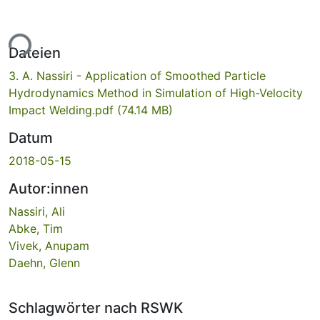
ade...
Dateien
3. A. Nassiri - Application of Smoothed Particle
Hydrodynamics Method in Simulation of High-Velocity
Impact Welding.pdf
(74.14 MB)
Datum
2018-05-15
Autor:innen
Nassiri, Ali
Abke, Tim
Vivek, Anupam
Daehn, Glenn
Schlagwörter nach RSWK