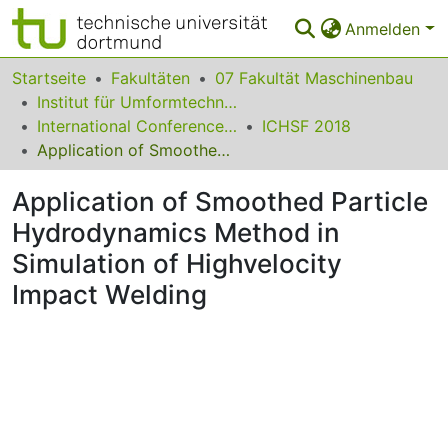
Anmelden
Bereiche & Sammlungen
Startseite
Fakultäten
07 Fakultät Maschinenbau
Institut für Umformtechnik und Leichtbau
Das gesamte Repositorium
International Conference on High Speed Forming
ICHSF 2018
Application of Smoothed Particle Hydrodynamics Method in Simulation of Highvelocity Impact Welding
Statistiken
Application of Smoothed Particle
FAQ
Hydrodynamics Method in
Leitlinien
Simulation of Highvelocity
Zurück zur Startseite
Impact Welding