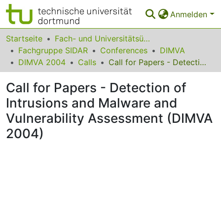
Anmelden
Bereiche & Sammlungen
Startseite
Fach- und Universitätsübergreifendes
Fachgruppe SIDAR
Conferences
DIMVA
Das gesamte Repositorium
DIMVA 2004
Calls
Call for Papers - Detection of Intrusions and Malware and Vulnerability Assessment (DIMVA 2004)
Statistiken
Call for Papers - Detection of
FAQ
Intrusions and Malware and
Vulnerability Assessment (DIMVA
Leitlinien
2004)
Zurück zur Startseite