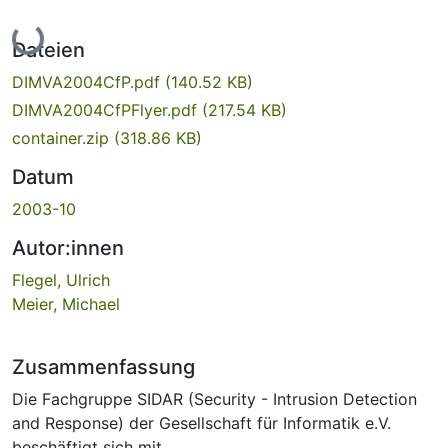
Lade...
Dateien
DIMVA2004CfP.pdf
(140.52 KB)
DIMVA2004CfPFlyer.pdf
(217.54 KB)
container.zip
(318.86 KB)
Datum
2003-10
Autor:innen
Flegel, Ulrich
Meier, Michael
Zusammenfassung
Die Fachgruppe SIDAR (Security - Intrusion Detection
and Response) der Gesellschaft für Informatik e.V.
beschäftigt sich mit