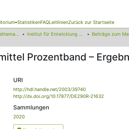
itorium
Statistiken
FAQ
Leitlinien
Zurück zur Startseite
01 Fakultät für Mathematik
Institut für Entwicklung und Erforschung des Mathematikunterrichts
smittel Prozentband – Ergebn
URI
http://hdl.handle.net/2003/39740
http://dx.doi.org/10.17877/DE290R-21632
Sammlungen
2020