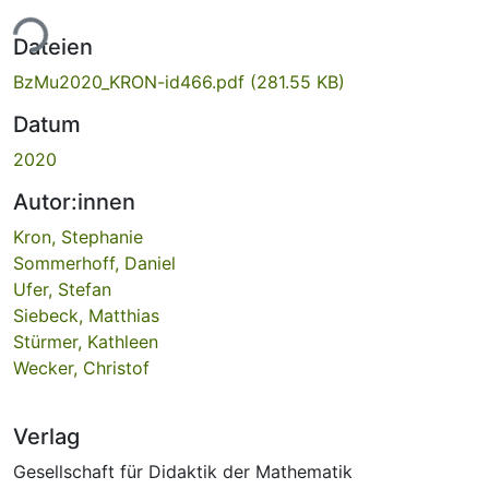
ade...
Dateien
BzMu2020_KRON-id466.pdf
(281.55 KB)
Datum
2020
Autor:innen
Kron, Stephanie
Sommerhoff, Daniel
Ufer, Stefan
Siebeck, Matthias
Stürmer, Kathleen
Wecker, Christof
Verlag
Gesellschaft für Didaktik der Mathematik