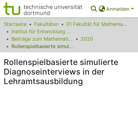
Anmelden
Bereiche & Sammlungen
Startseite
Fakultäten
01 Fakultät für Mathematik
Institut für Entwicklung und Erforschung des Mathematikunterrichts
Das gesamte Repositorium
Beiträge zum Mathematikunterricht
2020
Rollenspielbasierte simulierte Diagnoseinterviews in der Lehramtsausbildung
Statistiken
Rollenspielbasierte simulierte
FAQ
Diagnoseinterviews in der
Leitlinien
Lehramtsausbildung
Zurück zur Startseite