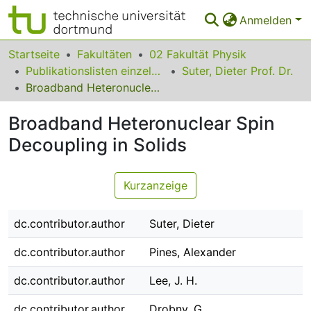
Anmelden
Bereiche & Sammlungen
Startseite
Fakultäten
02 Fakultät Physik
Publikationslisten einzelner Fakultätsangehöriger
Suter, Dieter Prof. Dr.
Das gesamte Repositorium
Broadband Heteronuclear Spin Decoupling in Solids
Statistiken
Broadband Heteronuclear Spin
FAQ
Decoupling in Solids
Leitlinien
Kurzanzeige
Zurück zur Startseite
dc.contributor.author
Suter, Dieter
dc.contributor.author
Pines, Alexander
dc.contributor.author
Lee, J. H.
dc.contributor.author
Drobny, G.