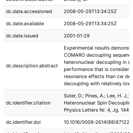
dc.date.accessioned
2008-05-29T13:34:25Z
dc.date.available
2008-05-29T13:34:25Z
dc.date.issued
2001-01-29
Experimental results demonstr
COMARO decoupling sequences
heteronuclear decoupling in so
dc.description.abstract
performance that is considerabl
resonance effects than cw de
decoupling with relatively low
Suter, D.; Pines, A.; Lee, H. J.
dc.identifier.citation
Heteronuclear Spin Decoupling 
Physics Letters Nr. 4, Jg. 144(
dc.identifier.doi
10.1016/0009-2614(88)87122-