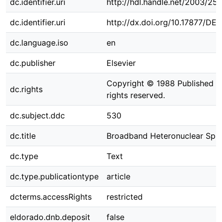
dc.identifier.uri
http://hdl.handle.net/2003/25
dc.identifier.uri
http://dx.doi.org/10.17877/DE
dc.language.iso
en
dc.publisher
Elsevier
Copyright © 1988 Published by 
dc.rights
rights reserved.
dc.subject.ddc
530
dc.title
Broadband Heteronuclear Spin 
dc.type
Text
dc.type.publicationtype
article
dcterms.accessRights
restricted
eldorado.dnb.deposit
false