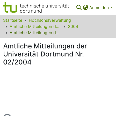
Anmelden
Bereiche & Sammlungen
Startseite
Hochschulverwaltung
Amtliche Mitteilungen der Technischen Universität Dortmund
2004
Das gesamte Repositorium
Amtliche Mitteilungen der Universität Dortmund Nr. 02/2004
Statistiken
Amtliche Mitteilungen der
FAQ
Universität Dortmund Nr.
02/2004
Leitlinien
Zurück zur Startseite