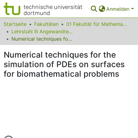
Anmelden
Bereiche & Sammlungen
Startseite
Fakultäten
01 Fakultät für Mathematik
Lehrstuhl III Angewandte Mathematik und Numerik
Das gesamte Repositorium
Numerical techniques for the simulation of PDEs on surfaces for biomathematical problems
Statistiken
Numerical techniques for the
FAQ
simulation of PDEs on surfaces
for biomathematical problems
Leitlinien
Zurück zur Startseite