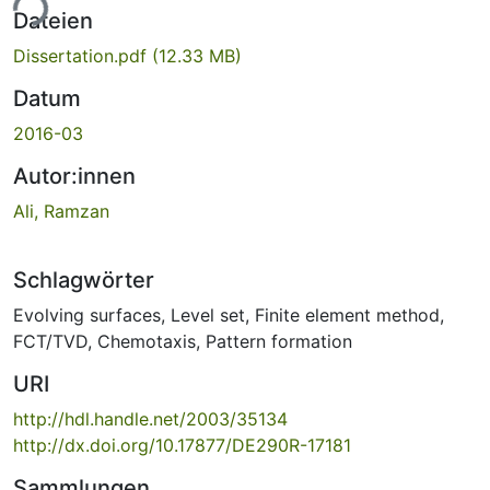
ade...
Dateien
Dissertation.pdf
(12.33 MB)
Datum
2016-03
Autor:innen
Ali, Ramzan
Schlagwörter
Evolving surfaces
,
Level set
,
Finite element method
,
FCT/TVD
,
Chemotaxis
,
Pattern formation
URI
http://hdl.handle.net/2003/35134
http://dx.doi.org/10.17877/DE290R-17181
Sammlungen