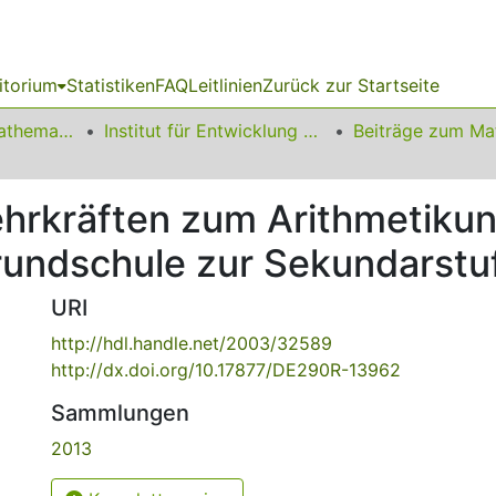
itorium
Statistiken
FAQ
Leitlinien
Zurück zur Startseite
01 Fakultät für Mathematik
Institut für Entwicklung und Erforschung des Mathematikunterrichts
hrkräften zum Arithmetikun
undschule zur Sekundarstuf
URI
http://hdl.handle.net/2003/32589
http://dx.doi.org/10.17877/DE290R-13962
Sammlungen
2013