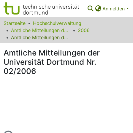
Anmelden
Bereiche & Sammlungen
Startseite
Hochschulverwaltung
Amtliche Mitteilungen der Technischen Universität Dortmund
2006
Das gesamte Repositorium
Amtliche Mitteilungen der Universität Dortmund Nr. 02/2006
Statistiken
Amtliche Mitteilungen der
FAQ
Universität Dortmund Nr.
02/2006
Leitlinien
Zurück zur Startseite