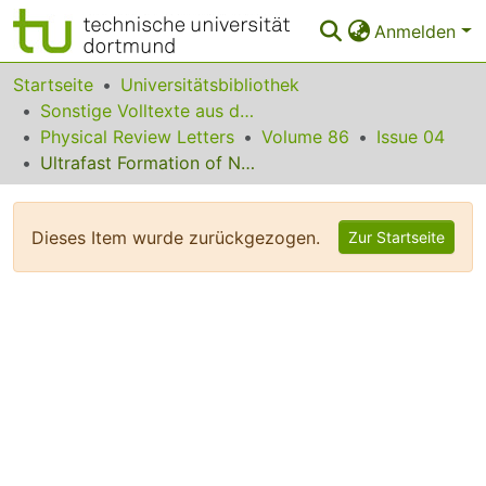
Anmelden
Bereiche & Sammlungen
Startseite
Universitätsbibliothek
Sonstige Volltexte aus dem Bibliotheksangebot
Das gesamte Repositorium
Physical Review Letters
Volume 86
Issue 04
Ultrafast Formation of Nonemissive Species via Intermolecular Interaction in Single Crystals of Conjugated Molecules
Statistiken
FAQ
Dieses Item wurde zurückgezogen.
Zur Startseite
Leitlinien
Zurück zur Startseite