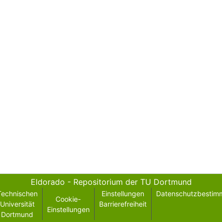
Eldorado - Repositorium der TU Dortmund
Technischen
Einstellungen
Datenschutzbestim
Cookie-
Universität
Barrierefreiheit
Einstellungen
Dortmund