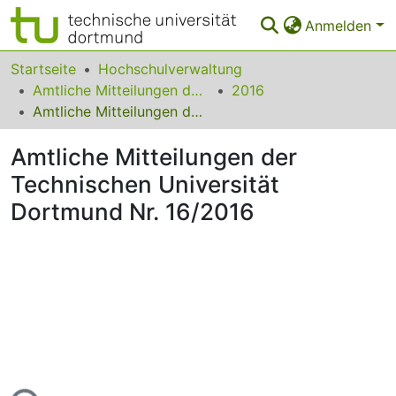
Anmelden
Bereiche & Sammlungen
Startseite
Hochschulverwaltung
Amtliche Mitteilungen der Technischen Universität Dortmund
2016
Das gesamte Repositorium
Amtliche Mitteilungen der Technischen Universität Dortmund Nr. 16/2016
Statistiken
Amtliche Mitteilungen der
FAQ
Technischen Universität
Dortmund Nr. 16/2016
Leitlinien
Zurück zur Startseite