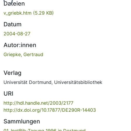
ade...
Dateien
v_griebk.htm
(5.29 KB)
Datum
2004-08-27
Autor:innen
Griepke, Gertraud
Verlag
Universität Dortmund, Universitätsbibliothek
URI
http://hdl.handle.net/2003/2177
http://dx.doi.org/10.17877/DE290R-14403
Sammlungen
01. InetBib-Tagung 1996 in Dortmund