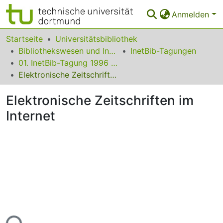
Anmelden
Bereiche & Sammlungen
Startseite
Universitätsbibliothek
Bibliothekswesen und Information
InetBib-Tagungen
Das gesamte Repositorium
01. InetBib-Tagung 1996 in Dortmund
Elektronische Zeitschriften im Internet
Statistiken
Elektronische Zeitschriften im
FAQ
Internet
Leitlinien
Zurück zur Startseite