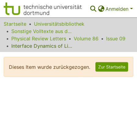
Anmelden
Bereiche & Sammlungen
Startseite
Universitätsbibliothek
Sonstige Volltexte aus dem Bibliotheksangebot
Das gesamte Repositorium
Physical Review Letters
Volume 86
Issue 09
Interface Dynamics of Lipid Membrane Spreading on Solid Surfaces
Statistiken
FAQ
Dieses Item wurde zurückgezogen.
Zur Startseite
Leitlinien
Zurück zur Startseite