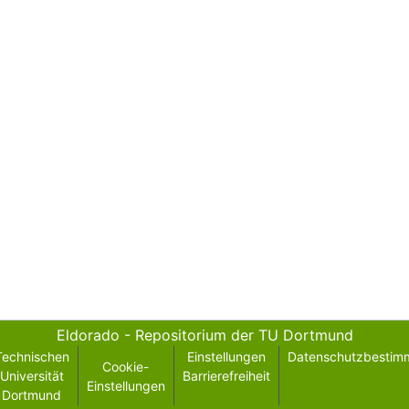
Eldorado - Repositorium der TU Dortmund
Technischen
Einstellungen
Datenschutzbestim
Cookie-
Universität
Barrierefreiheit
Einstellungen
Dortmund