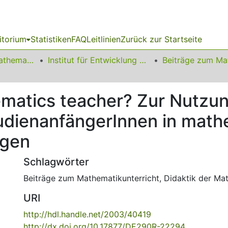
itorium
Statistiken
FAQ
Leitlinien
Zurück zur Startseite
01 Fakultät für Mathematik
Institut für Entwicklung und Erforschung des Mathematikunterrichts
hematics teacher? Zur Nutzu
udienanfängerInnen in mat
ngen
Schlagwörter
Beiträge zum Mathematikunterricht
,
Didaktik der Ma
URI
http://hdl.handle.net/2003/40419
http://dx.doi.org/10.17877/DE290R-22294