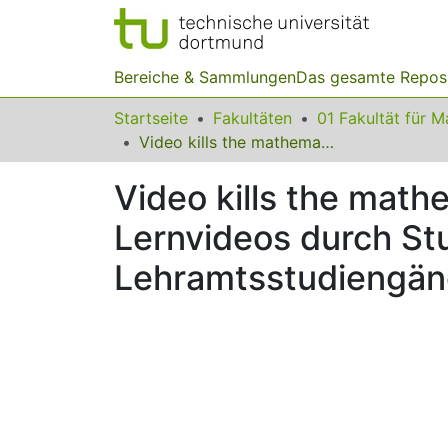
Bereiche & Sammlungen
Das gesamte Repos
Startseite
Fakultäten
Video kills the mathematics teacher? Zur Nutzung von YouTube-Lernvideos durch StudienanfängerInnen in mathematischen Lehramtsstudiengängen
Video kills the mat
Lernvideos durch St
Lehramtsstudiengä