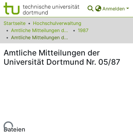
Anmelden
Bereiche & Sammlungen
Startseite
Hochschulverwaltung
Amtliche Mitteilungen der Technischen Universität Dortmund
1987
Das gesamte Repositorium
Amtliche Mitteilungen der Universität Dortmund Nr. 05/87
Statistiken
Amtliche Mitteilungen der
FAQ
Universität Dortmund Nr. 05/87
Leitlinien
Zurück zur Startseite
Lade...
Dateien