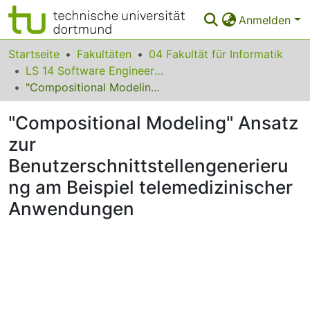
Anmelden
Bereiche & Sammlungen
Startseite
Fakultäten
04 Fakultät für Informatik
LS 14 Software Engineering
Das gesamte Repositorium
"Compositional Modeling" Ansatz zur Benutzerschnittstellengenerierung am Beispiel telemedizinischer Anwendungen
Statistiken
"Compositional Modeling" Ansatz
FAQ
zur
Benutzerschnittstellengenerieru
Leitlinien
ng am Beispiel telemedizinischer
Zurück zur Startseite
Anwendungen