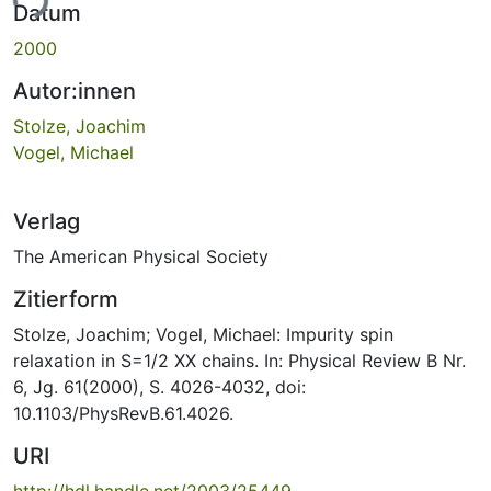
ade...
Datum
2000
Autor:innen
Stolze, Joachim
Vogel, Michael
Verlag
The American Physical Society
Zitierform
Stolze, Joachim; Vogel, Michael: Impurity spin
relaxation in S=1/2 XX chains. In: Physical Review B Nr.
6, Jg. 61(2000), S. 4026-4032, doi:
10.1103/PhysRevB.61.4026.
URI
http://hdl.handle.net/2003/25449