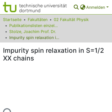
Anmelden
Bereiche & Sammlungen
Startseite
Fakultäten
02 Fakultät Physik
Publikationslisten einzelner Fakultätsangehöriger
Das gesamte Repositorium
Stolze, Joachim Prof. Dr.
Impurity spin relaxation in S=1/2 XX chains
Statistiken
Impurity spin relaxation in S=1/2
FAQ
XX chains
Leitlinien
Zurück zur Startseite