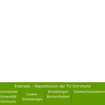
Eldorado - Repositorium der TU Dortmund
Technischen
Einstellungen
Datenschutzbestim
Cookie-
Universität
Barrierefreiheit
Einstellungen
Dortmund