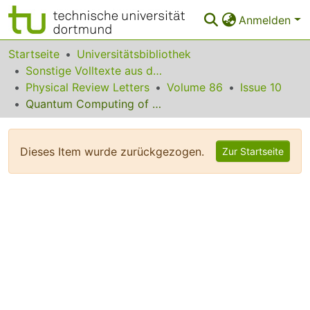
Anmelden
Bereiche & Sammlungen
Startseite
Universitätsbibliothek
Sonstige Volltexte aus dem Bibliotheksangebot
Das gesamte Repositorium
Physical Review Letters
Volume 86
Issue 10
Quantum Computing of Quantum Chaos and Imperfection Effects
Statistiken
FAQ
Dieses Item wurde zurückgezogen.
Zur Startseite
Leitlinien
Zurück zur Startseite