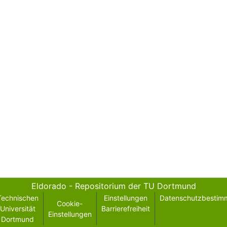
Eldorado - Repositorium der TU Dortmund
Technischen
Einstellungen
Datenschutzbestim
Cookie-
Universität
Barrierefreiheit
Einstellungen
Dortmund