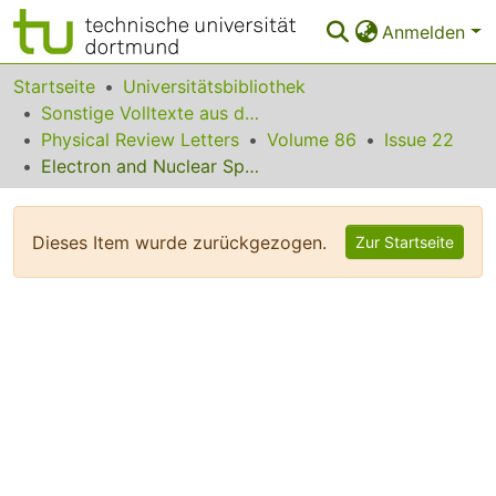
Anmelden
Bereiche & Sammlungen
Startseite
Universitätsbibliothek
Sonstige Volltexte aus dem Bibliotheksangebot
Das gesamte Repositorium
Physical Review Letters
Volume 86
Issue 22
Electron and Nuclear Spin Interactions in the Optical Spectra of Single GaAs Quantum Dots
Statistiken
FAQ
Dieses Item wurde zurückgezogen.
Zur Startseite
Leitlinien
Zurück zur Startseite