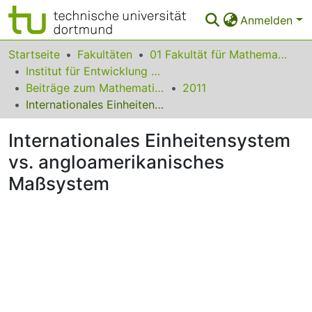
Anmelden
Bereiche & Sammlungen
Startseite
Fakultäten
01 Fakultät für Mathematik
Institut für Entwicklung und Erforschung des Mathematikunterrichts
Das gesamte Repositorium
Beiträge zum Mathematikunterricht
2011
Internationales Einheitensystem vs. angloamerikanisches Maßsystem
Statistiken
Internationales Einheitensystem
FAQ
vs. angloamerikanisches
Leitlinien
Maßsystem
Zurück zur Startseite