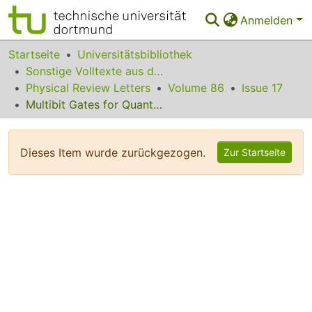
Anmelden
Bereiche & Sammlungen
Startseite
Universitätsbibliothek
Sonstige Volltexte aus dem Bibliotheksangebot
Das gesamte Repositorium
Physical Review Letters
Volume 86
Issue 17
Multibit Gates for Quantum Computing
Statistiken
FAQ
Dieses Item wurde zurückgezogen.
Zur Startseite
Leitlinien
Zurück zur Startseite