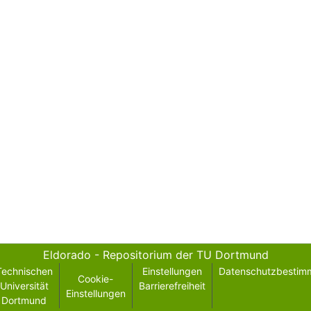
Eldorado - Repositorium der TU Dortmund
Technischen
Einstellungen
Datenschutzbestim
Cookie-
Universität
Barrierefreiheit
Einstellungen
Dortmund