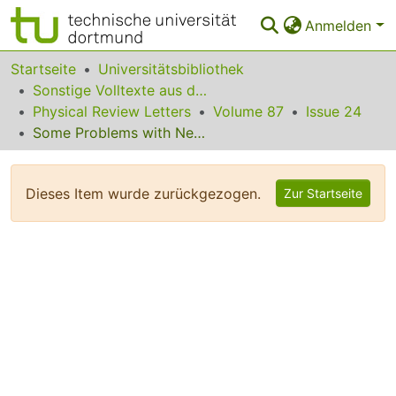
Anmelden
Bereiche & Sammlungen
Startseite
Universitätsbibliothek
Sonstige Volltexte aus dem Bibliotheksangebot
Das gesamte Repositorium
Physical Review Letters
Volume 87
Issue 24
Some Problems with Negative Refraction
Statistiken
FAQ
Dieses Item wurde zurückgezogen.
Zur Startseite
Leitlinien
Zurück zur Startseite