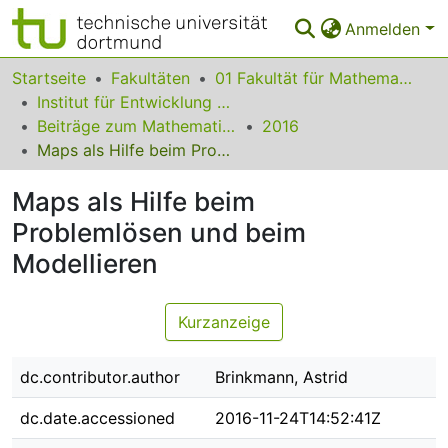
Anmelden
Bereiche & Sammlungen
Startseite
Fakultäten
01 Fakultät für Mathematik
Institut für Entwicklung und Erforschung des Mathematikunterrichts
Das gesamte Repositorium
Beiträge zum Mathematikunterricht
2016
Maps als Hilfe beim Problemlösen und beim Modellieren
Statistiken
Maps als Hilfe beim
FAQ
Problemlösen und beim
Leitlinien
Modellieren
Zurück zur Startseite
Kurzanzeige
dc.contributor.author
Brinkmann, Astrid
dc.date.accessioned
2016-11-24T14:52:41Z