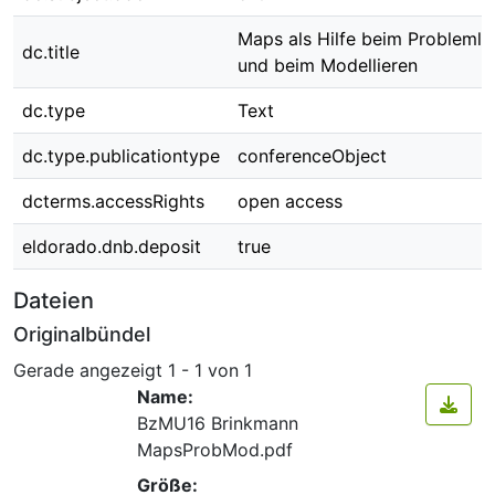
Maps als Hilfe beim Problemlö
dc.title
und beim Modellieren
dc.type
Text
dc.type.publicationtype
conferenceObject
dcterms.accessRights
open access
eldorado.dnb.deposit
true
Dateien
Originalbündel
Gerade angezeigt
1 - 1 von 1
Name:
BzMU16 Brinkmann
MapsProbMod.pdf
Größe: