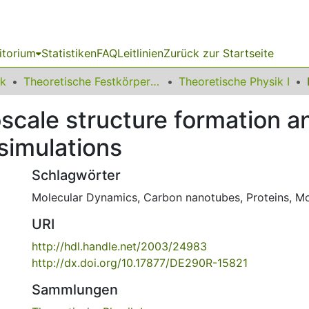
itorium
Statistiken
FAQ
Leitlinien
Zurück zur Startseite
ik
Theoretische Festkörperphysik
Theoretische Physik I
oscale structure formation a
simulations
Schlagwörter
Molecular Dynamics
,
Carbon nanotubes
,
Proteins
,
Mo
URI
http://hdl.handle.net/2003/24983
http://dx.doi.org/10.17877/DE290R-15821
Sammlungen